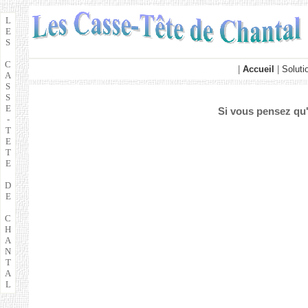
L
E
S
C
|
Accueil
|
Soluti
A
S
S
E
Si vous pensez qu'
-
T
E
T
E
D
E
C
H
A
N
T
A
L