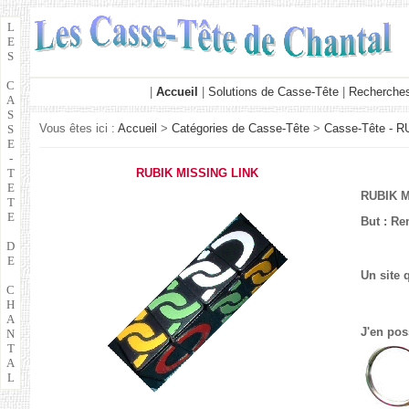
L
E
S
C
|
Accueil
|
Solutions de Casse-Tête
|
Recherches
A
S
Vous êtes ici :
Accueil
>
Catégories de Casse-Tête
>
Casse-Tête - R
S
E
-
T
RUBIK MISSING LINK
E
RUBIK M
T
E
But : Re
D
E
Un site 
C
H
A
J'en pos
N
T
A
L