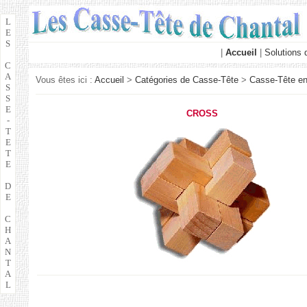
L
E
S
|
Accueil
|
Solutions
C
A
Vous êtes ici :
Accueil
>
Catégories de Casse-Tête
>
Casse-Tête e
S
S
E
CROSS
-
T
E
T
E
D
E
C
H
A
N
T
A
L